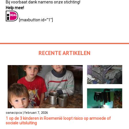
Bij voorbaat dank namens onze stichting!
Help mee!
[maxbutton id=”1″]
RECENTE ARTIKELEN
oanacipca | februari 7, 2026
1 op de 3 kinderen in Roemenië loopt risico op armoede of
sociale uitsluiting