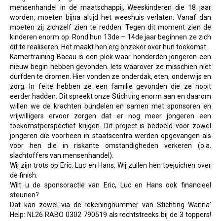
mensenhandel in de maatschappij. Weeskinderen die 18 jaar
worden, moeten bijna altijd het weeshuis verlaten. Vanaf dan
moeten zij zichzelf zien te redden. Tegen dit moment zien de
kinderen enorm op. Rond hun 13de – 14de jaar beginnen ze zich
dit te realiseren. Het maakt hen erg onzeker over hun toekomst.
K
amertraining Bacau is een plek waar honderden jongeren een
nieuw begin hebben gevonden. Iets waarover ze misschien niet
durfden te dromen. Hier vonden ze onderdak, eten, onderwijs en
zorg. In feite hebben ze een familie gevonden die ze nooit
eerder hadden. Dit spreekt onze Stichting enorm aan en daarom
willen we de krachten bundelen en samen met sponsoren en
vrijwilligers ervoor zorgen dat er nog meer jongeren een
toekomstperspectief krijgen. Dit project is bedoeld voor zowel
jongeren die voorheen in staatscentra werden opgevangen als
voor hen die in riskante omstandigheden verkeren (o.a.
slachtoffers van mensenhandel).
Wij zijn trots op Eric, Luc en Hans. Wij zullen hen toejuichen over
de finish.
Wilt u de sponsoractie van Eric, Luc en Hans ook financieel
steunen?
Dat kan zowel via de rekeningnummer van Stichting Wanna’
Help:
NL26 RABO 0302 790519 als rechtstreeks bij de 3 toppers!