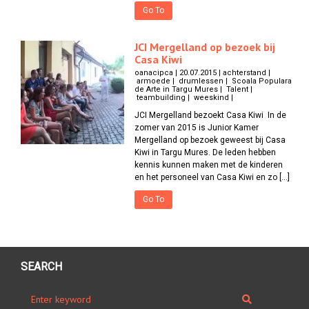
Go To
JCI Mergelland op bezoek bij
Casa Kiwi
oanacipca | 20.07.2015 | achterstand |
armoede | drumlessen | Scoala Populara
de Arte in Targu Mures | Talent |
teambuilding | weeskind |
JCI Mergelland bezoekt Casa Kiwi In de
zomer van 2015 is Junior Kamer
Mergelland op bezoek geweest bij Casa
Kiwi in Targu Mures. De leden hebben
kennis kunnen maken met de kinderen
en het personeel van Casa Kiwi en zo […]
Go To
SEARCH