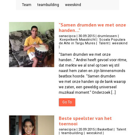
Team
teambuilding
weeskind
"Samen drumden we met onze
handen…"
oanacipca | 30.09.2015 | drumlessen |
Koepelkerk Maastricht | Scoala Populara
de Arte in Targu Mures | Talent | weeskind
|
“Samen drumden we met onze
handen…” Andrei heeft gevoel voor ritme,
dat merkte we al snel op toen wij stil
naast hem zaten en zijn binnensmonds
beatbox hoorde. “Samen drumden
we met onze handen op de bank waarop
we zaten, een geweldig universeel
muzikaal moment.” Onderzoek […]
Go To
Beste speelster van het
toernooi
oanacipca | 20.09.2015 | Basketbal | Talent
| teambuilding | weeskind |